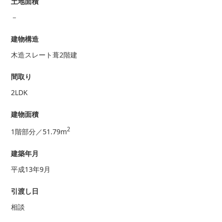
土地面積
－
建物構造
木造スレート葺2階建
間取り
2LDK
建物面積
2
1階部分／51.79m
建築年月
平成13年9月
引渡し日
相談