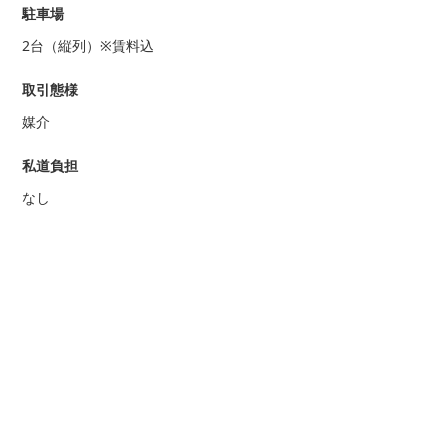
駐車場
2台（縦列）※賃料込
取引態様
媒介
私道負担
なし
設備等
公営水道、公共下水道、電気、給湯、プロパンガス、シャワ
ー、エアコン
備考
取引態様が媒介の場合、別途手数料が必要
賃貸物件は火災（家財）保険要加入
申込み時当社、保証会社による審査有り